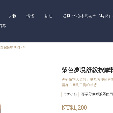
身體
清潔
精油
看見∙齊柏林基金會「共森」
招募
舒緩按摩精油 - 水
紫色夢境舒緩按摩精油
透過植物天然的力量及芳療師專
讓身心回到平衡的狀態.
專業芳療師推薦使用
芳香小舖
NT$1,200