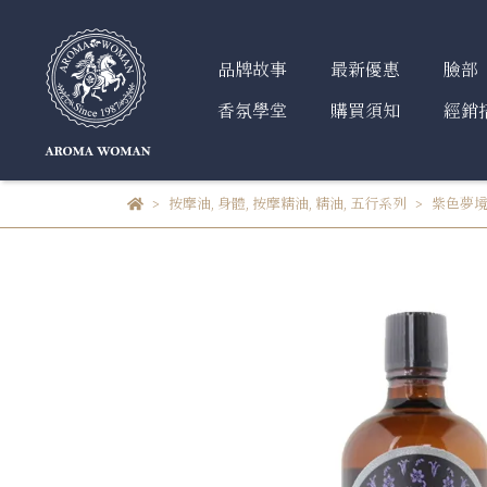
品牌故事
最新優惠
臉部
香氛學堂
購買須知
經銷
按摩油
,
身體
,
按摩精油
,
精油
,
五行系列
紫色夢境