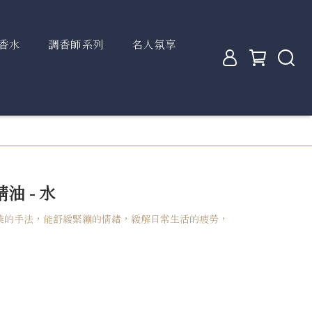
香水
調香師系列
名人氛享
 - 水
業的手法，能舒緩緊繃的情緒，緩解日常生活的疲勞，